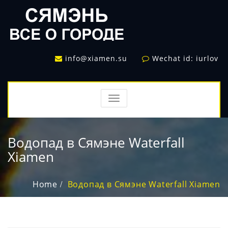
info@xiamen.su
Wechat id: iurlov
TOGGLE
NAVIGATION
Водопад в Сямэне Waterfall
Xiamen
Home
Водопад в Сямэне Waterfall Xiamen