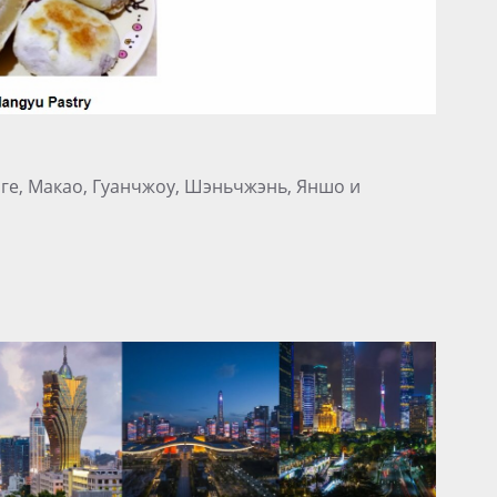
нге, Макао, Гуанчжоу, Шэньчжэнь, Яншо и