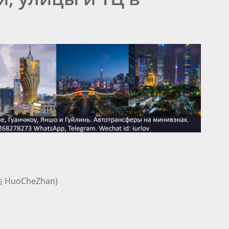
车站 HuoCheZhan)