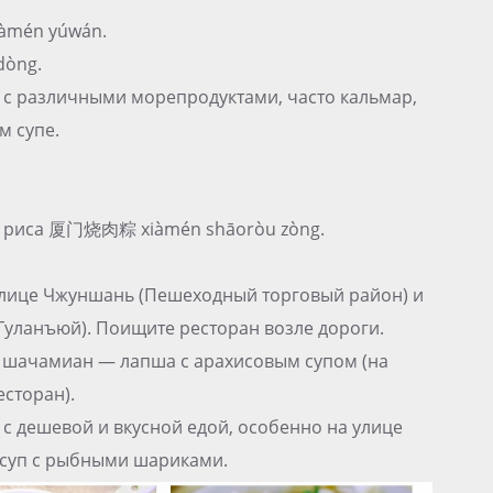
àmén yúwán.
dòng.
 различными морепродуктами, часто кальмар,
м супе.
о риса 厦门烧肉粽 xiàmén shāoròu zòng.
а улице Чжуншань (Пешеходный торговый район) и
 Гуланъюй). Поищите ресторан возле дороги.
о шачамиан — лапша с арахисовым супом (на
сторан).
с дешевой и вкусной едой, особенно на улице
м суп с рыбными шариками.