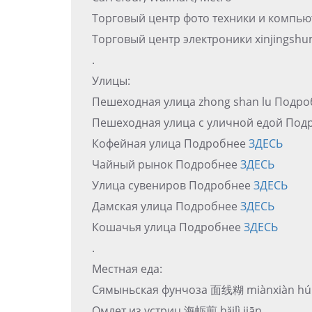
Торговый центр фото техники и компь
Торговый центр электроники xinjin
.
Улицы:
Пешеходная улица zhong shan lu Подр
Пешеходная улица c уличной едой По
Кофейная улица Подробнее
ЗДЕСЬ
Чайный рынок Подробнее
ЗДЕСЬ
Улица сувениров Подробнее
ЗДЕСЬ
Дамская улица Подробнее
ЗДЕСЬ
Кошачья улица Подробнее
ЗДЕСЬ
.
Местная еда:
Сямыньская фунчоза 面线糊 miànxiàn hú
Омлет из устриц 海蛎煎 hǎilì jiān.