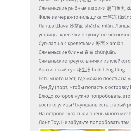
Сямыньские рыбные шарики 厦门鱼丸 xi
Желе из червя-точильщика 土笋冻 tǔsǔn
Лапша Шача 沙茶面 shāchá miàn. Лапша с
устрицы, креветки в кунжутно-чесночно
Суп-лапша с креветками 虾面 xiāmiàn.
Сямыньские блины 春卷 chūnjuǎn.
Сямыньские треугольнички из клейког
Арахисовый суп 花生汤 huāshēng tāng.
Есть много мест, где можно поесть: н
Лун Ду (порт, чтобы попасть к островку
Блюдо,которое нужно попробовать, эт
востоке улицы Чжуншань есть старый ре
На острове Гуланъюй очень много мест 
Лонг Тоу. Не забудьте попробовать та