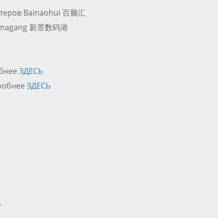
ютеров Bainaohui 百脑汇
gshumagang 新景数码港
обнее
ЗДЕСЬ
дробнее
ЗДЕСЬ
.