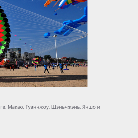
нге, Макао, Гуанчжоу, Шэньчжэнь, Яншо и