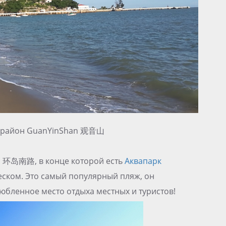
, район GuanYinShan 观音山
u 环岛南路, в конце которой есть
Аквапарк
ском. Это самый популярный пляж, он
любленное место отдыха местных и туристов!