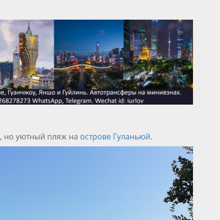
, но уютный пляж на
острове Гуланьюй
.